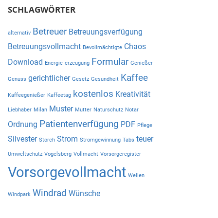
SCHLAGWÖRTER
Betreuer
Betreuungsverfügung
alternativ
Betreuungsvollmacht
Chaos
Bevollmächtigte
Formular
Download
Energie
erzeugung
Genießer
Kaffee
gerichtlicher
Genuss
Gesetz
Gesundheit
kostenlos
Kreativität
Kaffeegenießer
Kaffeetag
Muster
Liebhaber
Milan
Mutter
Naturschutz
Notar
Patientenverfügung
Ordnung
PDF
Pflege
Silvester
Strom
teuer
Storch
Stromgewinnung
Tabs
Umweltschutz
Vogelsberg
Vollmacht
Vorsorgeregister
Vorsorgevollmacht
Wellen
Windrad
Wünsche
Windpark