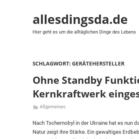
Zum
Inhalt
allesdingsda.de
springen
Hier geht es um die alltäglichen Dinge des Lebens
SCHLAGWORT:
GERÄTEHERSTELLER
Ohne Standby Funkti
Kernkraftwerk einge
Allgemeines
25/03/2011
admin
Nach Tschernobyl in der Ukraine hat es nun d
Natur zeigt ihre Stärke. Ein gewaltiges Erdb