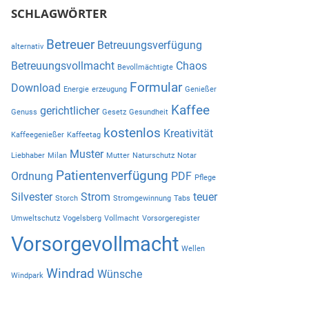
SCHLAGWÖRTER
Betreuer
Betreuungsverfügung
alternativ
Betreuungsvollmacht
Chaos
Bevollmächtigte
Formular
Download
Energie
erzeugung
Genießer
Kaffee
gerichtlicher
Genuss
Gesetz
Gesundheit
kostenlos
Kreativität
Kaffeegenießer
Kaffeetag
Muster
Liebhaber
Milan
Mutter
Naturschutz
Notar
Patientenverfügung
Ordnung
PDF
Pflege
Silvester
Strom
teuer
Storch
Stromgewinnung
Tabs
Umweltschutz
Vogelsberg
Vollmacht
Vorsorgeregister
Vorsorgevollmacht
Wellen
Windrad
Wünsche
Windpark