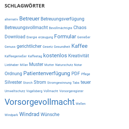
SCHLAGWÖRTER
Betreuer
Betreuungsverfügung
alternativ
Betreuungsvollmacht
Chaos
Bevollmächtigte
Formular
Download
Energie
erzeugung
Genießer
Kaffee
gerichtlicher
Genuss
Gesetz
Gesundheit
kostenlos
Kreativität
Kaffeegenießer
Kaffeetag
Muster
Liebhaber
Milan
Mutter
Naturschutz
Notar
Patientenverfügung
Ordnung
PDF
Pflege
Silvester
Strom
teuer
Storch
Stromgewinnung
Tabs
Umweltschutz
Vogelsberg
Vollmacht
Vorsorgeregister
Vorsorgevollmacht
Wellen
Windrad
Wünsche
Windpark