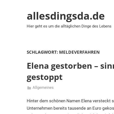
Zum
Inhalt
allesdingsda.de
springen
Hier geht es um die alltäglichen Dinge des Lebens
SCHLAGWORT:
MELDEVERFAHREN
Elena gestorben – s
gestoppt
Allgemeines
19/07/2011
admin
Hinter dem schönen Namen Elena versteckt si
Unternehmen bereits tausende an Euro gekoste